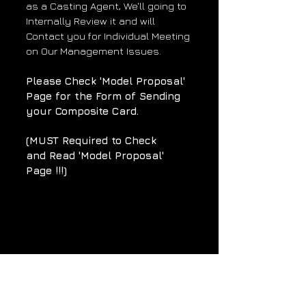
as a Casting Agent, We'll going to
Internally Review it and will
Contact you for Individual Meeting
on Our Management Issues.
​Please Check 'Model Proposal'
Page
for the Form of Sending
your Composite Card.
(MUST Required to Check
and Read
'Model Proposal'
Page !!!)
모델 & 인플루언서(MCN) 매니지
먼트도
진행 중 입니다.
프리랜서 모델과 인플루언서분들
께서는
많은 지원 부탁드립니다
.