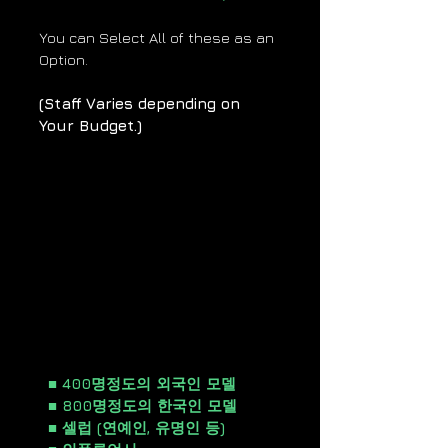
You can Select All of these as an
Option.
(Staff Varies de
p
ending on
Your Budget.)
촬영 기획부터 제작, 결과물, 퍼포
먼스 마케팅까지 단, 한번의 의뢰
만으로 모두 진행 가능 합니다.
모델이 필요한 모든 합법적인 곳
들에
원하시는 모든 모델들을 섭외해드
립니다.
■ 400명정도의 외국인 모델
■ 800명정도의 한국인 모델
■ 셀럽 (연예인, 유명인 등)