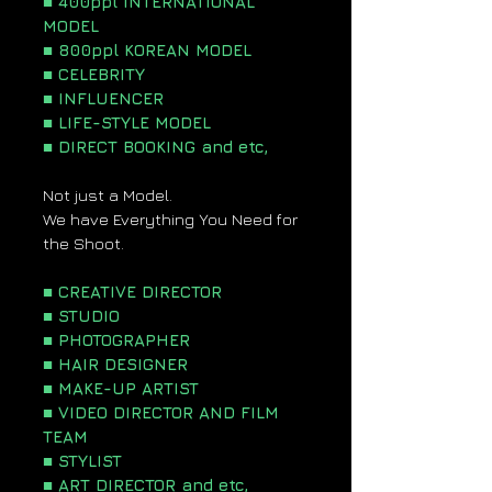
■ 400ppl INTERNATIONAL
MODEL
■ 800ppl KOREAN MODEL
■ CELEBRITY
■ INFLUENCER
■ LIFE-STYLE MODEL
■ DIRECT BOOKING and etc,
Not just a Model.
We have Everything You Need for
the Shoot.
■ CREATIVE DIRECTOR
■ STUDIO
■ PHOTOGRAPHER
■ HAIR DESIGNER
■ MAKE-UP ARTIST
■ VIDEO DIRECTOR AND FILM
TEAM
■ STYLIST
■ ART DIRECTOR and etc,